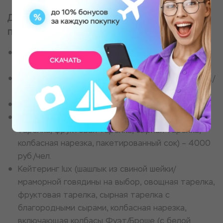
Дополнительно на месте можно
приобрести
Грязезащитные костюмы (куртка, штаны,
резиновые сапоги) – 500 руб./чел.
Утепленные костюмы (куртка, штаны) – 1000 руб./
чел.
Аренда мангальной зоны 2000 руб./час
Кейтеринг standart (шашлык из курицы, овощная
тарелка, фруктовая тарелка, сырная тарелка,
колбасная нарезка, пакетированный сок) – 4000
руб./чел.
Кейтеринг lux (шашлык из свиной шейки/
мраморной говядины на выбор, овощная тарелка,
фруктовая тарелка, сырная тарелка с
благородными сырами, колбасная нарезка,
включающая колбасы Фуэт/Броше (с белой