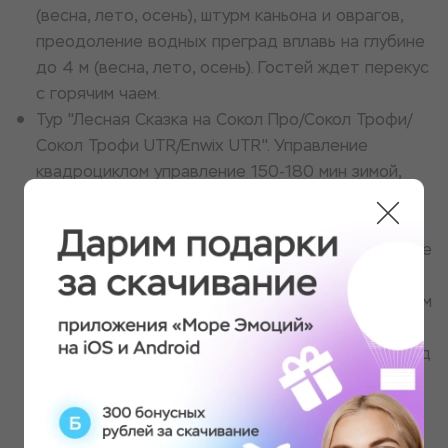
(весна, лето, осень), штурм каньона и оврагов,
преодоление водных преград вплавь на глубине
до 4 м (весна, лето, осень). Гостей ждет перекус
с горячим чаем.
Тур "Лесная Сказка на Сокол Про/Сокол Трофи/
Сокол Трофи UTR/Enwix UTR". Управление
квадроциклом управление 150-180 мин зимой,
180-240 мин летом по заранее продуманному
маршруту, который включает в себя: движение
по полю, преодоление лесополосы, преодоление
глубокой колеи, бродов и оврагов, преодоление
возвышенностей и спусков, движение по болотам
разной категории (весна, лето, осень), штурм
каньона и оврагов, преодоление водных преград
вплавь на глубине до 4 м (весна, лето, осень),
преодоление спецучастка дороги для трофи
рейда. Гостей ждет кейтеринг.