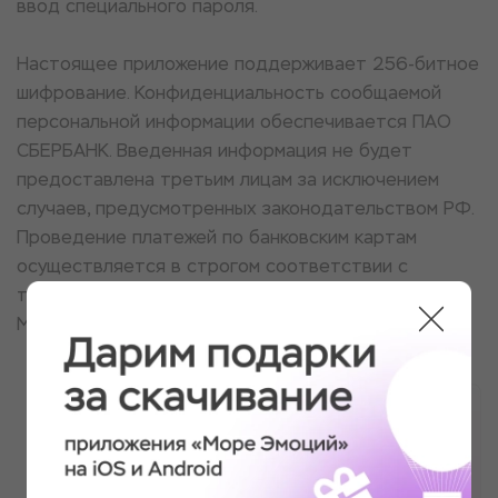
ввод специального пароля.
Настоящее приложение поддерживает 256-битное
шифрование. Конфиденциальность сообщаемой
персональной информации обеспечивается ПАО
СБЕРБАНК. Введенная информация не будет
предоставлена третьим лицам за исключением
случаев, предусмотренных законодательством РФ.
Проведение платежей по банковским картам
осуществляется в строгом соответствии с
требованиями платежных систем МИР, Visa Int.,
MasterCard Europe Sprl, JCB