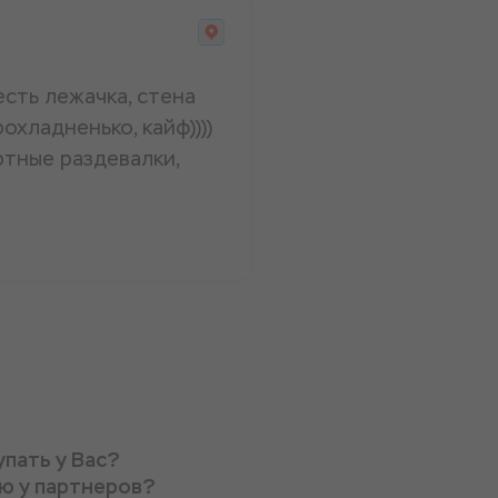
есть лежачка, стена
охладненько, кайф))))
ртные раздевалки,
упать у Вас?
ую у партнеров?