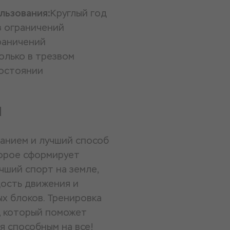
льзования:
Круглый год
з ограничений
раничений
олько в трезвом
остоянии
и
занием и лучший способ
торое сформирует
чший спорт на земле,
ость движения и
х блоков. Тренировка
, который поможет
я способным на все!