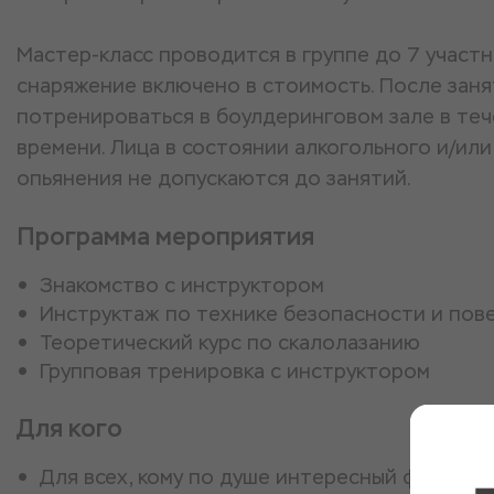
Мастер-класс проводится в группе до 7 участ
снаряжение включено в стоимость. После заня
потренироваться в боулдеринговом зале в те
времени. Лица в состоянии алкогольного и/ил
опьянения не допускаются до занятий.
Программа мероприятия
Знакомство с инструктором
Инструктаж по технике безопасности и пов
Теоретический курс по скалолазанию
Групповая тренировка с инструктором
Для кого
Для всех, кому по душе интересный фитнес