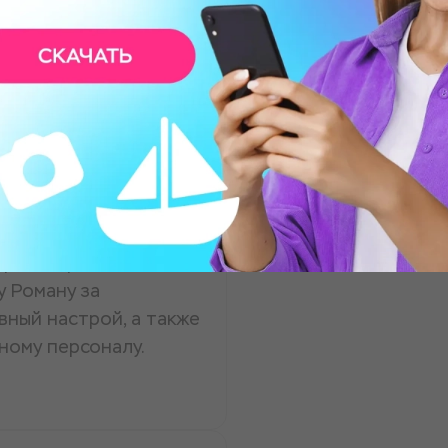
г. Сам был в
р, интересные и
у Роману за
вный настрой, а также
ному персоналу.