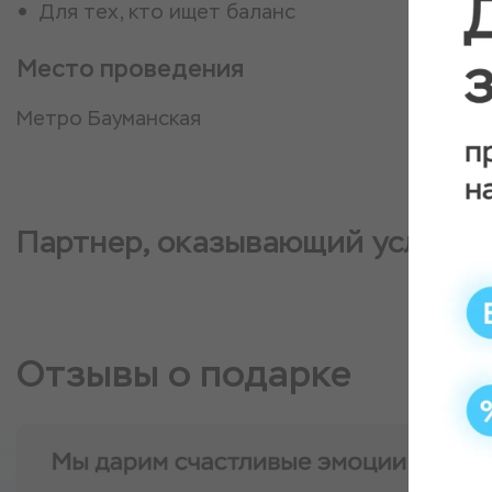
Для тех, кто ищет баланс
Место проведения
Метро Бауманская
Партнер, оказывающий услугу
Отзывы о подарке