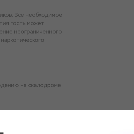
ников. Все необходимое
тия гость может
чение неограниченного
и наркотического
едению на скалодроме