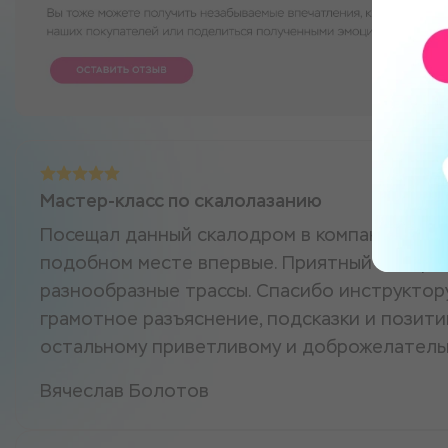
Мастер-класс по скалолазанию
Посещал данный скалодром в компании колле
подобном месте впервые. Приятный интерье
разнообразные трассы. Спасибо инструктор
грамотное разъяснение, подсказки и позити
остальному приветливому и доброжелатель
Вячеслав Болотов