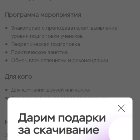
Программа мероприятия
Знакомство с преподавателем, выявление
уровня подготовки учеников
Теоретическая подготовка
Практическое занятие
Обмен впечатлениями и рекомендации
Для кого
Для компании друзей или коллег
Для тех, кто ценит яркие совместные
впечатления
Место проведения
3 филиала на выбор