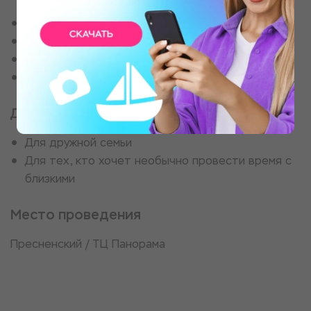
Встреча гостей
Инструктаж по технике безопасности
Выбор оружия
Самостоятельная стрельба по мишеням
Для кого
Для дружной семьи
Для тех, кто хочет необычно провести время с
близкими
Место проведения
​Пресненский / ТЦ Панорама