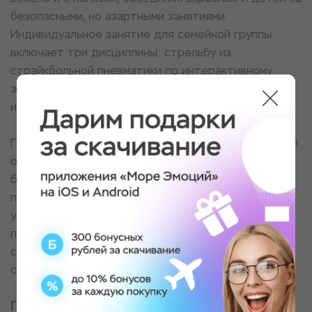
безопасными, но азартными занятиями.
Индивидуальное занятие для семейной группы
включает три дисциплины: стрельбу из
страйкбольной пневматики по интерактивному
экрану с движущимися мишенями, стрельбу из лука
и метание ножей.
Под руководством опытного инструктора, который
обучает технике, стойке и следит за
безопасностью, даже младшие участники смогут
попробовать свои силы и почувствовать себя
уверенно. Совместное преодоление задач,
поддержка друг друга и лёгкое соревнование
создают тёплую атмосферу и дарят яркие
семейные воспоминания.
Программа мероприятия