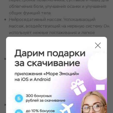
облегчения боли, улучшения осанки и улучшения
общих функций тела.
Нейроседативный массаж. Успокаивающий
массаж, воздействующий на нервную систему. Он
использует нежные поглаживания и легкое
давление для стимуляции парасимпатической
нервной системы, способствуя расслаблению и
уменьшению беспокойства.
Стоун-терапия. Уникальный массаж, включающий
использование нагретых или охлажденных
камней для улучшения релаксации и исцеления.
Гладкие камни кладут на определенные точки
тела и используют для массажа мышц,
способствуя глубокому расслаблению и
улучшению кровообращения.
Индийский массаж. Он сочетает в себе
различные методы, в том числе глубокие ткани,