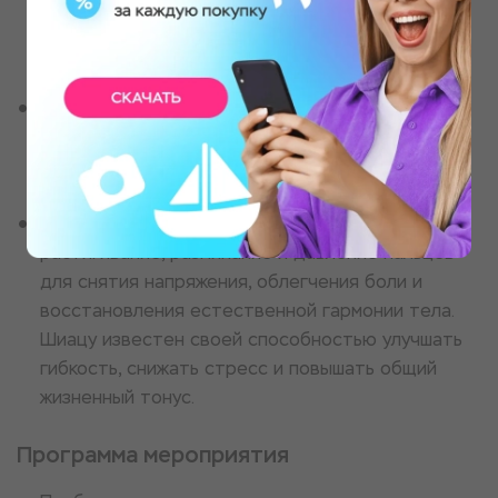
растяжку и балансировку энергии, чтобы
способствовать гармонии и равновесию внутри
тела.
Лимфодренажный массаж. Нежный и ритмичный
массаж, который стимулирует лимфатическую
систему, помогает выводить токсины и
укрепляет иммунную систему.
Японкий шиатсу. Он сочетает в себе
растягивание, разминание и давление пальцев
для снятия напряжения, облегчения боли и
восстановления естественной гармонии тела.
Шиацу известен своей способностью улучшать
гибкость, снижать стресс и повышать общий
жизненный тонус.
Программа мероприятия