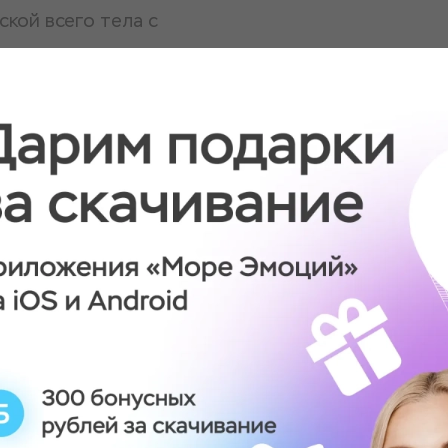
кой всего тела с
тела с применением
ой и свечами, а также
минут
я