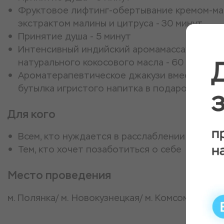
Фруктовое лифтинг-обертывание кремом-мас
экстрактом малины и цитруса - 30 минут
Принятие душа - 5 минут
Интенсивный индийский аромамассаж всего 
натурального кокосового масла - 60 минут
Ароматерапевтическое джакузи вместе с пен
бутылка игристого напитка в подарок - 30 
Для кого
Всем, кто нуждается в расслаблении
Тем, кто хочет позаботиться о себе
Место проведения
м. Полянка/ м. Новокузнецкая/ м. Комсомольска