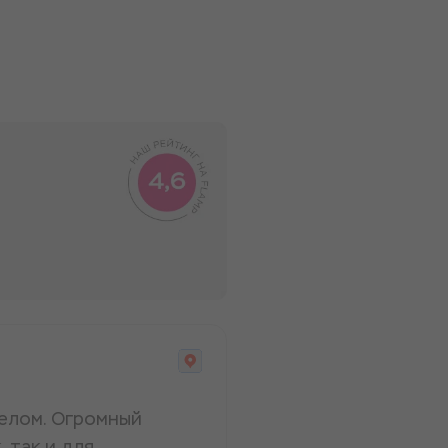
елом. Огромный
 так и для