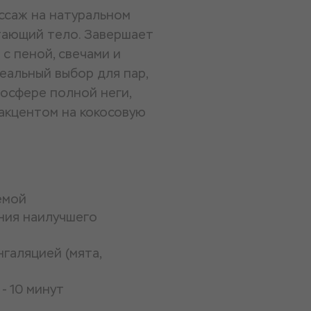
ссаж на натуральном
тающий тело. Завершает
с пеной, свечами и
еальный выбор для пар,
мосфере полной неги,
 акцентом на кокосовую
емой
ния наилучшего
галяцией (мята,
- 10 минут