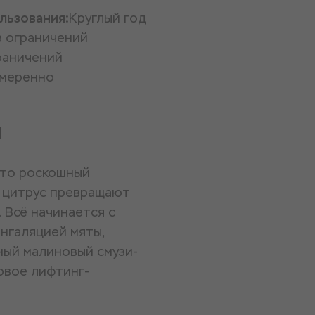
льзования:
Круглый год
з ограничений
раничений
меренно
и
это роскошный
и цитрус превращают
 Всё начинается с
нгаляцией мяты,
ный малиновый смузи-
овое лифтинг-