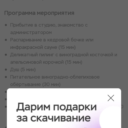
Программа мероприятия
Прибытие в студию, знакомство с
администратором
Распаривание в кедровой бочке или
инфракрасной сауне (15 мин)
Деликатный пилинг с виноградной косточкой и
апельсиновой корочкой (15 мин)
Душ (5 мин)
Питательное виноградно-облепиховое
обёртывание (30 мин)
Душ (5 мин)
Авторский массаж (50 мин)
Чайная церемония с сухофруктами и орехами (30
мин)