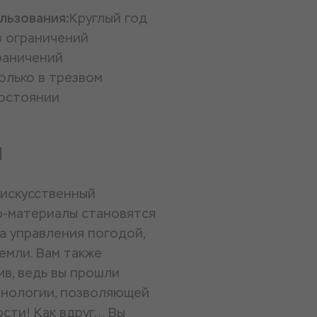
льзования:
Круглый год
з ограничений
раничений
олько в трезвом
остоянии
и
 искусственный
о-материалы становятся
а управления погодой,
емли. Вам также
ив, ведь вы прошли
хнологии, позволяющей
ти! Как вдруг... Вы