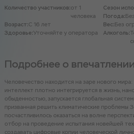
Количество участников:
от 1
Сезон испо
человека
Погода:
Бе
Возраст:
С 16 лет
Вес:
Без ог
Здоровье:
Уточняйте у оператора
Алкоголь:
Т
с
Подробнее о впечатлени
Человечество находится на заре нового мира:
интеллект плотно интегрируется в жизнь, нан
обыденностью, запускается глобальная систем
призванная решить климатические проблемы З
посчастливилось оказаться на волне перспект
отбор на проведение испытания новейшей те
создавать цифровые копии человеческой личнос