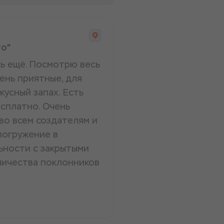
то"
сь ещё. Посмотрю весь
ень приятные, для
кусный запах. Есть
есплатно. Очень
во всем создателям и
погружение в
ьности с закрытыми
личества поклонников