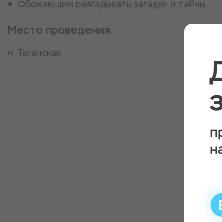
Обожающим разгадывать загадки и тайны
Место проведения
м. Таганская