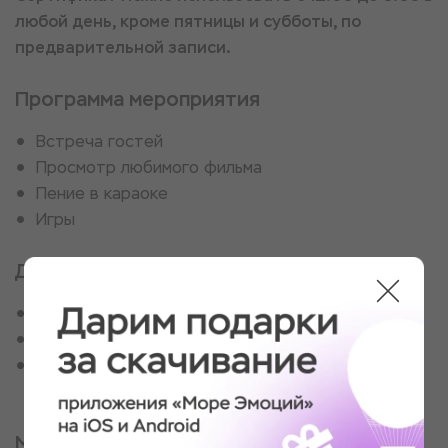
любой день, кроме пятницы и субботы, по
предварительной записи.
Программа мероприятия
Встреча гостей
Просмотр любимого фильма
Пение в караоке
Игры
Для кого
Для романтиков
Для влюбленных
Для любителей сюрпризов и необычных
свиданий
Место проведения