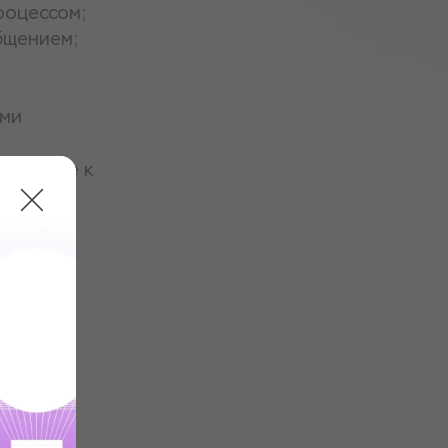
роцессом;
бщением;
ыми
ак ближе к