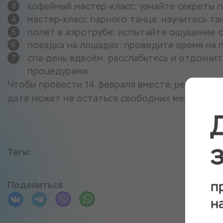
кофейный мастер-класс: узнайте секреты 
мастер-класс парного танца: научитесь та
полёт в аэротрубе: испытайте ощущение 
поездка на лошадях: проведите время на п
спа-день вдвоём: расслабьтесь и отдохнит
процедурами.
Чтобы провести 14 февраля вместе, рекомендуе
дате может не остаться свободных мест.
Теги:
Поделиться