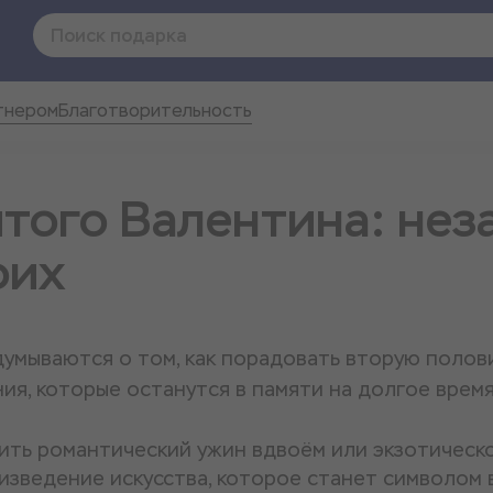
тнером
Благотворительность
ятого Валентина: не
оих
умываются о том, как порадовать вторую полови
ия, которые останутся в памяти на долгое время
вить романтический ужин вдвоём или экзотическ
изведение искусства, которое станет символом 