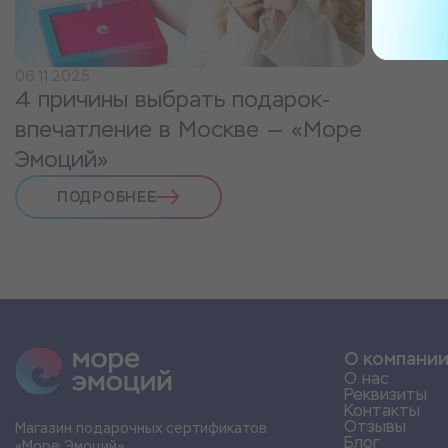
06.11.2025
4 причины выбрать подарок-
впечатление в Москве — «Море
Эмоций»
ПОДРОБНЕЕ
О компани
О нас
Реквизиты
Контакты
Отзывы
Магазин подарочных сертификатов
Блог
«Море Эмоций»