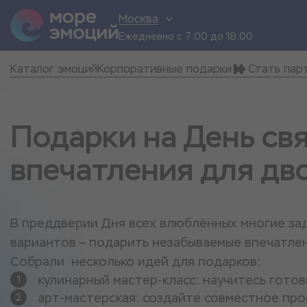
Москва
Ежедневно с 7:00 до 18:00
Каталог эмоций
Корпоративные подарки
Стать пар
Подарки на День св
впечатления для дв
В преддверии Дня всех влюблённых многие зад
вариантов — подарить незабываемые впечатлен
Собрали несколько идей для подарков:
кулинарный мастер-класс: научитесь гото
арт-мастерская: создайте совместное про