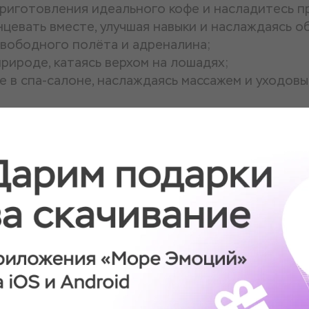
приготовления идеального кофе и насладитесь п
нцевать вместе, улучшая навыки и наслаждаясь о
свободного полёта и адреналина;
рироде, катаясь верхом на лошадях;
е в спа-салоне, наслаждаясь массажем и уходов
тся записываться на впечатления заранее, так к