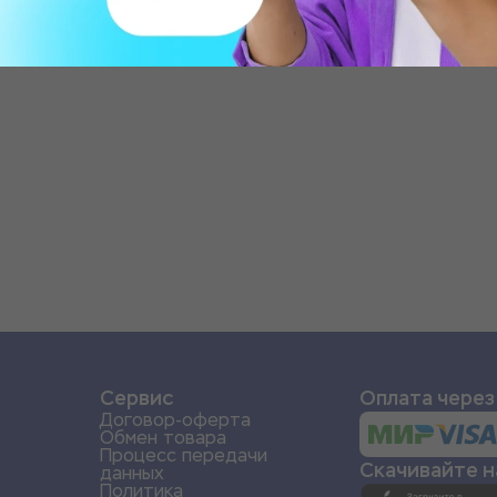
и
Сервис
Оплата через
Договор-оферта
Обмен товара
Процесс передачи
Скачивайте 
данных
Политика