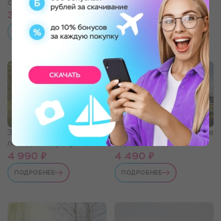
созданию эбру
3 490 ₽
4 090 ₽
ПОДРОБНЕЕ
ПОДРОБНЕЕ
Индивидуальное занятие
Занятие по управлению
верховой ездой
лошадью с прогулкой
4 990 ₽
4 490 ₽
ПОДРОБНЕЕ
ПОДРОБНЕЕ