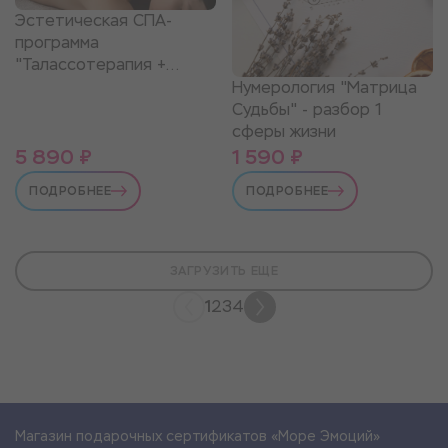
Эстетическая СПА-
программа
"Талассотерапия +
обёртывание"
Нумерология "Матрица
Судьбы" - разбор 1
сферы жизни
5 890 ₽
1 590 ₽
ПОДРОБНЕЕ
ПОДРОБНЕЕ
ЗАГРУЗИТЬ ЕЩЕ
1
2
3
4
Магазин подарочных сертификатов «Море Эмоций»