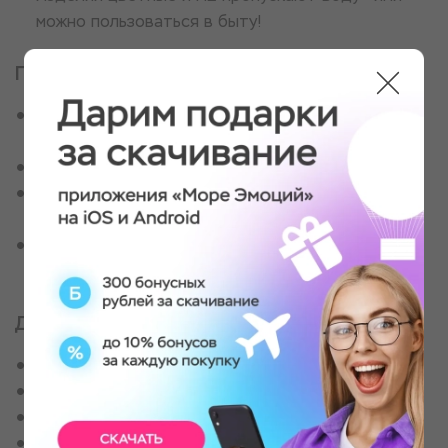
можно пользоваться в быту!
Программа мероприятия
Гостя встречает мастер, знакомит со студией,
инструментами и материалом
Занятие проходит в группе
Гость создает 1-2 изделия на выбор до 15 см в
длину и ширину
Готовые работы можно забрать через месяц
после сушки и обжига
Для кого
Для творческих личностей
Для мамы
Для бабушки
Для преподавателя