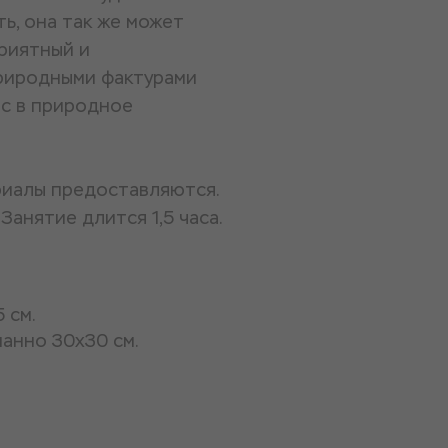
ь, она так же может
приятный и
природными фактурами
ас в природное
риалы предоставляются.
Занятие длится 1,5 часа.
 см.
панно 30х30 см.