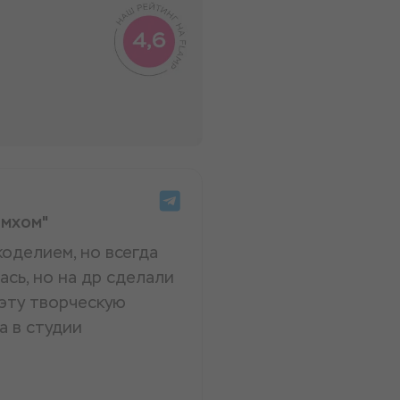
 мхом"
коделием, но всегда
ась, но на др сделали
 эту творческую
а в студии