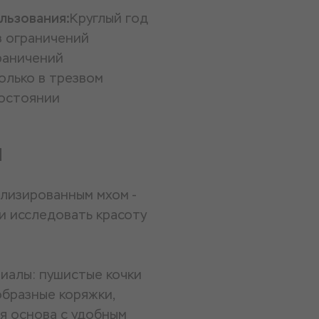
льзования:
Круглый год
з ограничений
раничений
олько в трезвом
остоянии
и
лизированным мхом -
и исследовать красоту
иалы: пушистые кочки
образные коряжки,
я основа с удобным