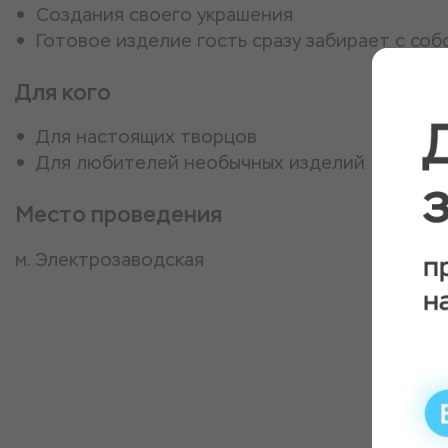
Создания своего украшения
Готовое изделие гость сразу забирает с соб
Для кого
Для настоящих творцов
Для любителей необычных изделий
Место проведения
​м. Электрозаводская