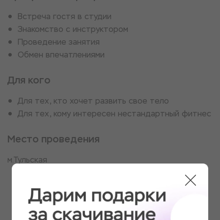
Встреча гостя в студии
Знакомство с инструктором
Проведение занятия
Обмен впечатлениями
Для кого
Для тех, кто хочет развить свое тело
Для тех, кому интересен нестандартный фитнес
Место проведения
м.Тульская