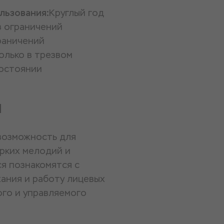
льзования:
Круглый год
з ограничений
раничений
олько в трезвом
остоянии
и
 возможность для
ярких мелодий и
ся познакомятся с
хания и работу лицевых
ого и управляемого