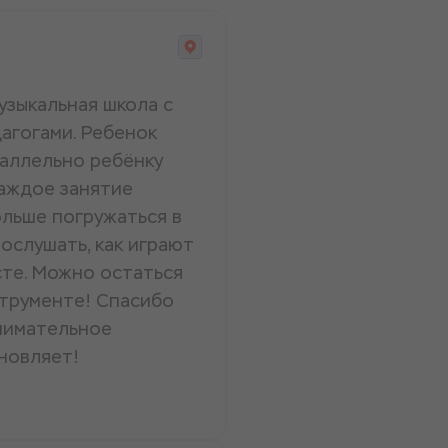
музыкальная школа с
агогами. Ребенок
раллельно ребёнку
Каждое занятие
ольше погружаться в
ослушать, как играют
сте. Можно остаться
струменте! Спасибо
внимательное
новляет!