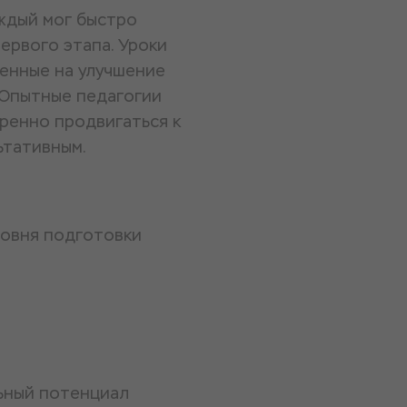
ждый мог быстро
ервого этапа. Уроки
енные на улучшение
. Опытные педагогии
еренно продвигаться к
ьтативным.
ровня подготовки
льный потенциал