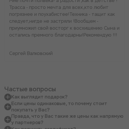
Мне почти полвека- а радости ,как в детстве !
Трасса - просто мечта для всех,кто любит
погрязнее и поухабистее!Техника - тащит как
следует,нигде не застряли !Вообщем -
приумножил свой восторг к восхищению Сына и
остались премного благодарны!Рекомендую !!!
Сергей Валковский
Частые вопросы
Как выглядит подарок?
Если цены одинаковые, то почему стоит
покупать у Вас?
Правда, что у Вас такие же цены как напрямую
у партнеров?