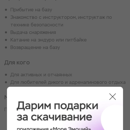
Прибытие на базу
Знакомство с инструктором, инструктаж по
технике безопасности
Выдача снаряжения
Катание на эндуро или питбайке
Возвращение на базу
Для кого
Для активных и отчаянных
Для любителей дикого и адреналинового отдыха
Место проведения
Поселок Останкино