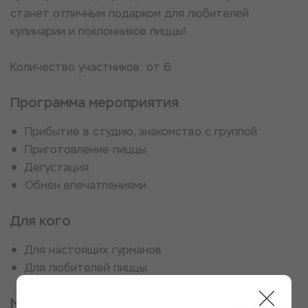
станет отличным подарком для любителей
кулинарии и поклонников пиццы!
Количество участников: от 6.
Программа мероприятия
Прибытие в студию, знакомство с группой
Приготовление пиццы
Дегустация
Обмен впечатлениями
Для кого
Для настоящих гурманов
Для любителей пиццы
Место проведения