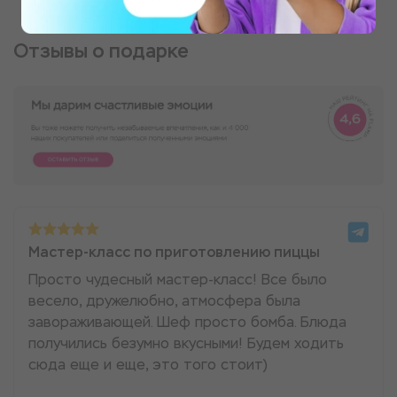
Отзывы о подарке
Мастер-класс по приготовлению пиццы
Просто чудесный мастер-класс! Все было
весело, дружелюбно, атмосфера была
завораживающей. Шеф просто бомба. Блюда
получились безумно вкусными! Будем ходить
сюда еще и еще, это того стоит)