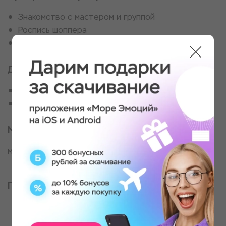
Знакомство с мастером и группой
Роспись шоппера
Готовую сумку гость забирает с собой
Для кого
Для настоящих творцов
Для любителей необычных вещей
Место проведения
м. Бауманская
Партнер, оказывающий услугу