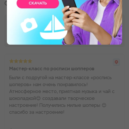
Отзывы о подарке
Мастер-класс по росписи шопперов
Были с подругой на мастер-классе «роспись
шоперов» нам очень понравилось!
Атмосферное место, приятная музыка и чай с
шоколадкой😊 создавали творческое
настроение! Получились милые шоперы 😊
спасибо за настроение!