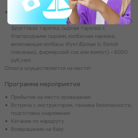
руб./чел.
Кейтеринг lux (шашлык из свиной шейки/
мраморной говядины на выбор, овощная тарелка,
фруктовая тарелка, сырная тарелка с
благородными сырами, колбасная нарезка,
включающая колбасы Фуэт/Броше (с белой
плесенью), фермерский сок или компот) – 6000
руб./чел.
Оплата осуществляется на месте!
Программа мероприятия
Прибытие на место проведения
Встреча с инструктором, техника безопасности,
подготовка снаряжения
Катание по маршруту
Возвращение на базу