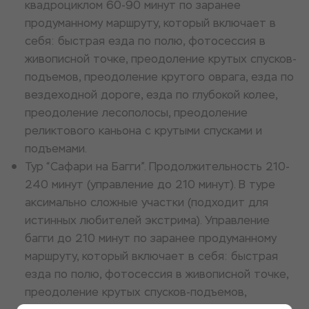
квадроциклом 60-90 минут по заранее
продуманному маршруту, который включает в
себя: быстрая езда по полю, фотосессия в
живописной точке, преодоление крутых спусков-
подъемов, преодоление крутого оврага, езда по
вездеходной дороге, езда по глубокой колее,
преодоление лесополосы, преодоление
реликтового каньона с крутыми спусками и
подъемами.
Тур “Сафари на Багги”. Продолжительность 210-
240 минут (управление до 210 минут). В туре
аксимально сложные участки (подходит для
истинных любителей экстрима). Управление
багги до 210 минут по заранее продуманному
маршруту, который включает в себя: быстрая
езда по полю, фотосессия в живописной точке,
преодоление крутых спусков-подъемов,