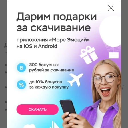
преодоление крутого оврага, езда по
вездеходной дороге, езда по глубокой колее,
преодоление лесополосы, преодоление
участков трассы для трофи рейда, перекус в
лесной хижине (бутерброды, б/а напитки).
Дополнительно на месте можно
приобрести
Доплата за пассажира на багги: 1000 руб./час
Грязезащитные костюмы (куртка, штаны,
резиновые сапоги) – 500 руб./чел.
Утепленные костюмы (куртка, штаны) – 1000 руб./
чел.
Аренда мангальной зоны 2000 руб./час
Кейтеринг standart (шашлык из курицы, овощная
тарелка, фруктовая тарелка, сырная тарелка,
колбасная нарезка, пакетированный сок) – 4000