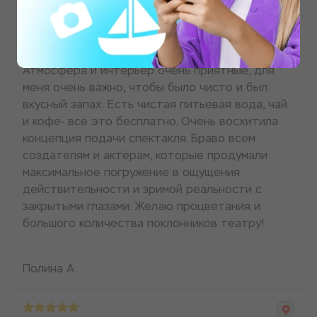
Амулета"
Посетила 3 спектакля, и обязательно вернусь
ещё. Посмотрю весь репертуар театра.
Атмосфера и интерьер очень приятные, для
меня очень важно, чтобы было чисто и был
вкусный запах. Есть чистая питьевая вода, чай
и кофе- всё это бесплатно. Очень восхитила
концепция подачи спектакля. Браво всем
создателям и актёрам, которые продумали
максимальное погружение в ощущения
действительности и зримой реальности с
закрытыми глазами. Желаю процветания и
большого количества поклонников театру!
Полина А.