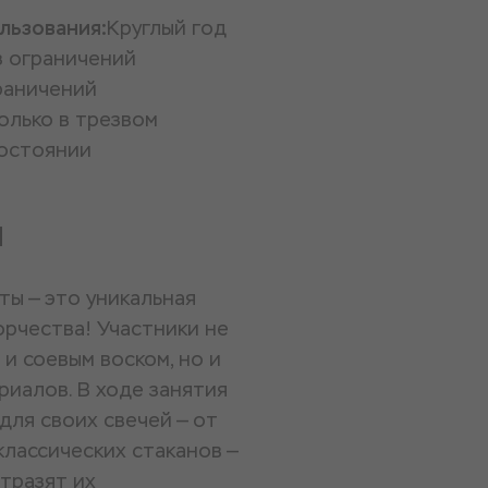
льзования:
Круглый год
з ограничений
раничений
олько в трезвом
остоянии
и
ты — это уникальная
орчества! Участники не
и соевым воском, но и
риалов. В ходе занятия
для своих свечей — от
классических стаканов —
тразят их