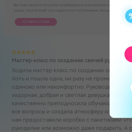
Мастер-класс по созданию свечей ручной р
Ходила мастер класс по созданию свечей. О
Хоть и пошла одна, ни разу не промелькнула
одиноко или некомфортно. Руководитель пр
задорная, добрая и светлая девушка. Не тор
качественно преподносила обучающие инфо
все вопросы и создала атмосферу комфорта 
нам предоставили коробки с пакетиками чт
рукоделие или возможно даже подарить. А 