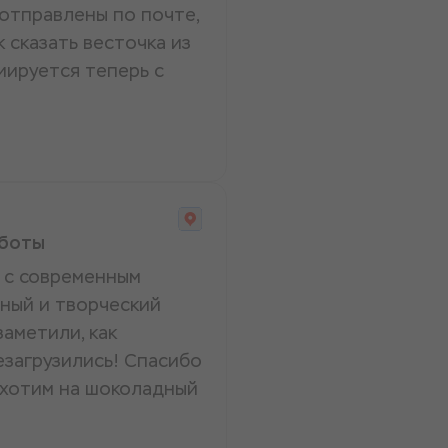
 отправлены по почте,
к сказать весточка из
иируется теперь с
аботы
 с современным
вный и творческий
заметили, как
езагрузились! Спасибо
 хотим на шоколадный