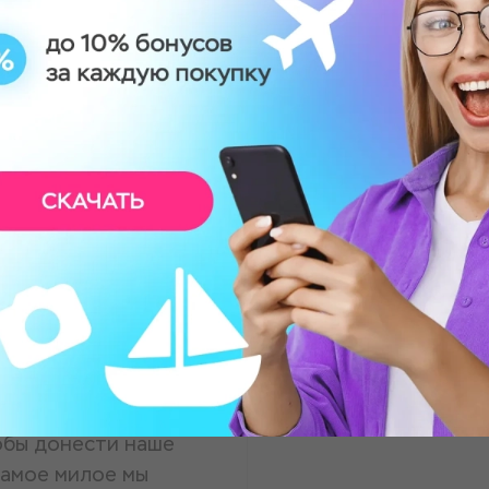
аботы
чень понравилось!
 мысль что мне
оцесса прекрасная,
опила, помогала,
рмацию, отвечала на
и уюта. Также после
обы донести наше
самое милое мы