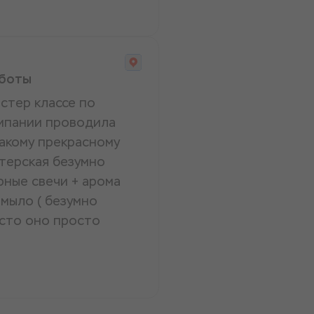
аботы
стер классе по
омпании проводила
такому прекрасному
терская безумно
ные свечи + арома
мыло ( безумно
есто оно просто