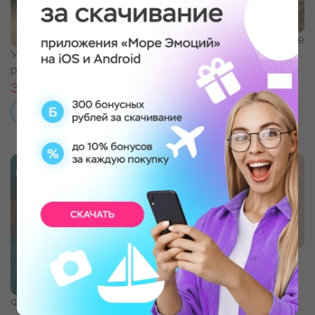
Романтическое свидание
Ужин в ресторане 0.75
в антикинотеатре
please
3 000 ₽
3 990 ₽
ПОДРОБНЕЕ
ПОДРОБНЕЕ
Самостоятельная
фотосъёмка в студии
Флоатинг