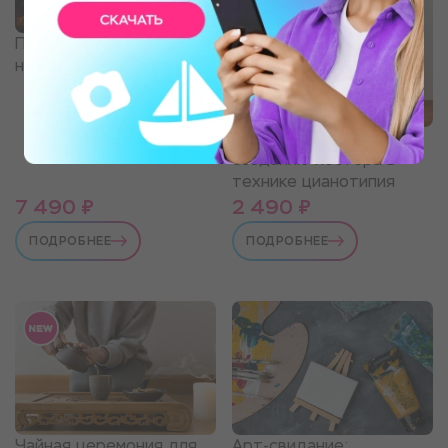
Прогулка на Эндуро для
новичков
Мастер-класс по
созданию постера в
технике цианотипия
7 490 ₽
2 490 ₽
ПОДРОБНЕЕ
ПОДРОБНЕЕ
Чайная церемония для
Арт-свидание: