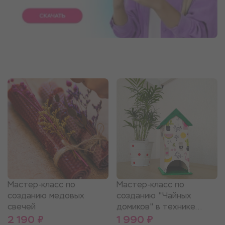
Мастер-класс по
Мастер-класс по
созданию медовых
созданию "Чайных
свечей
домиков" в технике
декупаж
2 190 ₽
1 990 ₽